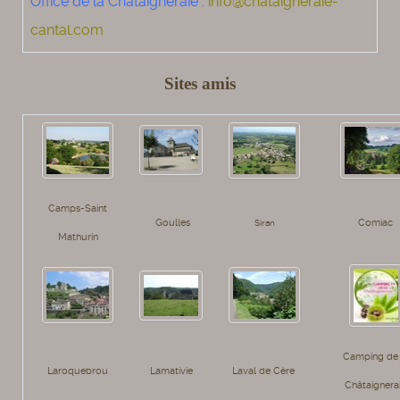
Office de la Chataigneraie
:
info@chataigneraie-
cantal.com
Sites amis
Camps-Saint
Goulles
Comiac
Siran
Mathurin
Camping de 
Laroquebrou
Lamativie
Laval de Cère
Châtaignera