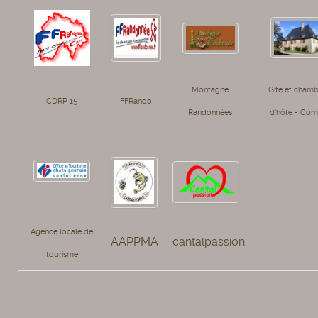
Montagne
Gîte et chamb
CDRP 15
FFRando
Randonnées
d'hôte - Com
Agence locale de
AAPPMA
cantalpassion
tourisme