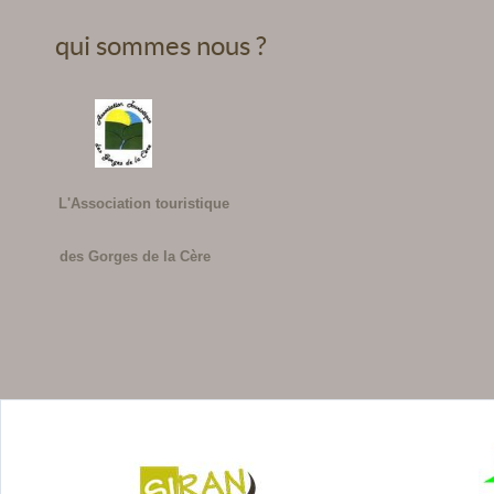
qui sommes nous ?
L'Association touristique
des Gorges de la Cère