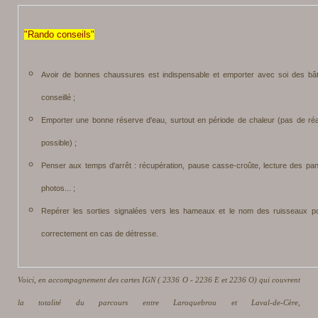
"Rando conseils"
Avoir de bonnes chaussures est indispensable et emporter avec soi des bâ
conseillé ;
Emporter une bonne réserve d'eau, surtout en période de chaleur (pas de ré
possible) ;
Penser aux temps d'arrêt : récupération, pause casse-croûte, lecture des pan
photos... ;
Repérer les sorties signalées vers les hameaux et le nom des ruisseaux po
correctement en cas de détresse.
Voici, en accompagnement des cartes IGN ( 2336 O - 2236 E et 2236 O) qui couvrent
la totalité du parcours entre Laroquebrou et Laval-de-Cère,