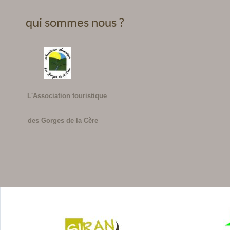
qui sommes nous ?
L'Association touristique
des Gorges de la Cère