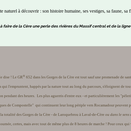
te naturel à découvrir : son histoire humaine, ses vestiges, sa faune, sa fl
à faire de la Cère une perle des rivières du Massif central et de la lig
®
le dise ! Le GR
652 dans les Gorges de la Cère est tout sauf une promenade de san
 qui l'empruntent, happés par la nature tout au long du parcours, s'éloignent de tou
ion pendant des heures. Les plus aguerris d'entre eux - et particulièrement les "péler
ques de Compostelle" qui continuent leur long périple vers Rocamadour peuvent p
 la totalité des Gorges de la Cère - de Laroquebrou à Laval-de-Cère
ou dans le sens 
 journée, certes, mais avec tout de même plus de 8 heures de marche ! Pour ceux qui