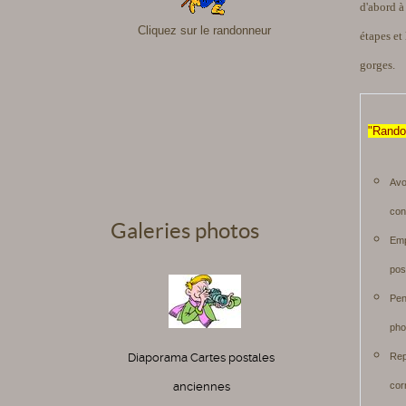
d'abord à
Cliquez sur le randonneur
étapes et
gorges.
"Rando
Avo
cons
Galeries photos
Emp
p
Pen
phot
Rep
Diaporama Cartes postales
cor
anciennes