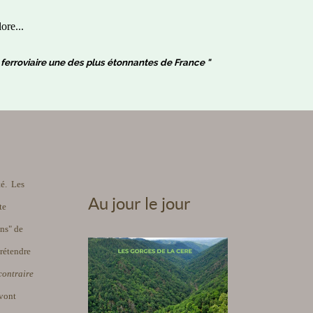
ore...
ne ferroviaire une des plus étonnantes de France "
té. Les
Au jour le jour
te
ins" de
rétendre
contraire
 vont