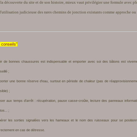
 la découverte du site et de son histoire, mieux vaut privilégier une formule avec pl
 l'utilisation judicieuse des rares chemins de jonction existants comme approche ou 
 conseils"
ir de bonnes chaussures est indispensable et emporter avec soi des bâtons est vivem
eillé ;
orter une bonne réserve d'eau, surtout en période de chaleur (pas de réapprovisionnem
ossible) ;
ser aux temps d'arrêt : récupération, pause casse-croûte, lecture des panneaux informati
os... ;
érer les sorties signalées vers les hameaux et le nom des ruisseaux pour se position
rectement en cas de détresse.