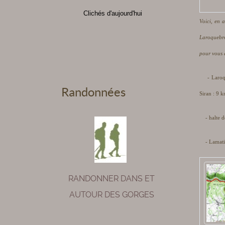
Clichés d'aujourd'hui
Voici, en 
Laroquebr
pour vous 
- Laroqueb
Randonnées
Siran : 9 
- halte de
- Lamati
RANDONNER DANS ET
AUTOUR DES GORGES