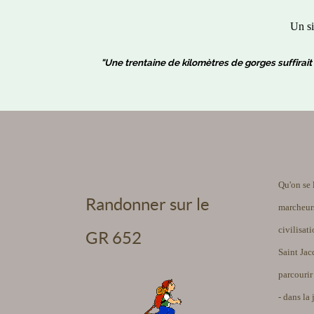
Un si
"Une trentaine de kilomètres de gorges suffirait 
Qu'on se 
Randonner sur le
marcheurs
civilisat
GR 652
Saint Jac
parcourir
- dans la