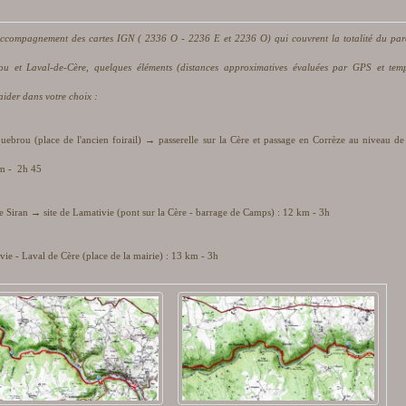
accompagnement des cartes IGN ( 2336 O - 2236 E et 2236 O) qui couvrent la totalité du par
ou et Laval-de-Cère, quelques éléments (distances approximatives évaluées par GPS et tem
aider dans votre choix :
rou (place de l'ancien foirail) → passerelle sur la Cère et passage en Corrèze au niveau de 
km - 2h 45
 Siran → site de Lamativie (pont sur la Cère - barrage de Camps) : 12 km - 3h
vie - Laval de Cère (place de la mairie) : 13 km - 3h