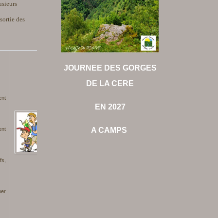
usieurs
sortie des
JOURNEE DES GORGES
DE LA CERE
ent
EN 2027
ent
A CAMPS
fs,
ner