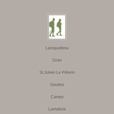
Laroquebrou
Siran
St Julien Le Pèlerin
Goulles
Camps
Lamativie