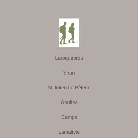
Laroquebrou
Siran
St Julien Le Pèlerin
Goulles
Camps
Lamativie