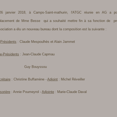
26 janvier 2018, à Camps-Saint-mathurin, l'ATGC réunie en AG a p
lacement de Mme Besse qui a souhaité mettre fin à sa fonction de pré
sociation a élu un nouveau bureau dont la composition est la suivante :
-
Présidents
: Claude Mespoulhès et Alain Jammet
e-Présidents
: Jean-Claude Capmau
uy Bouyssou
rétaire
: Christine Buffamène -
Adjoint
: Michel Réveiller
sorière
: Annie Poumeyrol -
Adjointe
: Marie-Claude Daval