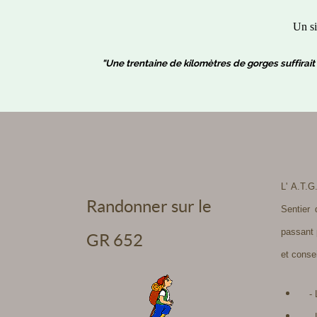
Un si
"Une trentaine de kilomètres de gorges suffirait 
L' A.T.G
Randonner sur le
Sentier 
passant p
GR 652
et conse
- La
- La