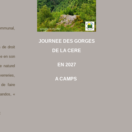
communal,
JOURNEE DES GORGES
 de droit
DE LA CERE
nce en son
EN 2027
e naturel
erreries,
A CAMPS
 de faire
randos, «
t