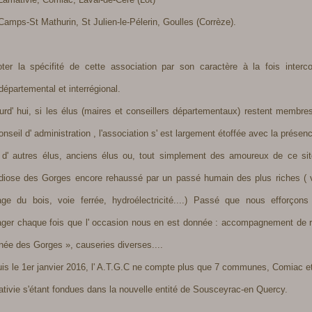
mps-St Mathurin, St Julien-le-Pélerin, Goulles (Corrèze).
ter la spécifité de cette association par son caractère à la fois inter
rdépartemental et interrégional.
urd' hui, si les élus (maires et conseillers départementaux) restent membres
onseil d' administration , l'association s' est largement étoffée avec la prése
 d' autres élus, anciens élus ou, tout simplement des amoureux de ce sit
diose des Gorges encore rehaussé par un passé humain des plus riches ( v
tage du bois, voie ferrée, hydroélectricité....) Passé que nous efforçons
ager chaque fois que l' occasion nous en est donnée : accompagnement de 
née des Gorges », causeries diverses....
is le 1er janvier 2016, l' A.T.G.C ne compte plus que 7 communes, Comiac e
tivie s'étant fondues dans la nouvelle entité de Sousceyrac-en Quercy.