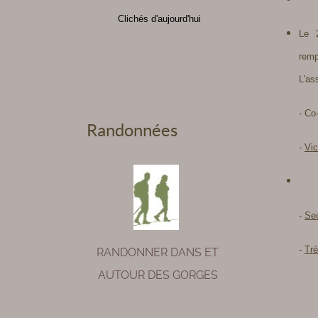
Clichés d'aujourd'hui
Le 
remp
L'as
- Co
Randonnées
-
Vic
G
-
Sec
-
Tré
RANDONNER DANS ET
AUTOUR DES GORGES