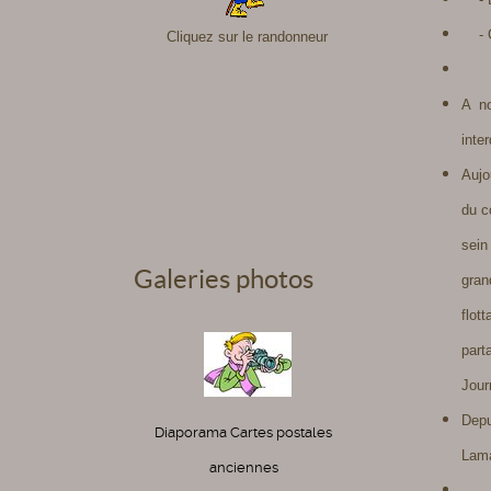
- Ca
Cliquez sur le randonneur
A no
inte
Aujo
du c
sein
Galeries photos
gran
flot
part
Jour
Depu
Diaporama Cartes postales
Lama
anciennes