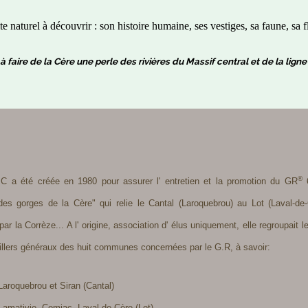
te naturel à découvrir : son histoire humaine, ses vestiges, sa faune, sa fl
à faire de la Cère une perle des rivières du Massif central et de la lig
®
.C a été créée en 1980 pour assurer l' entretien et la promotion du GR
6
des gorges de la Cère" qui relie le Cantal (Laroquebrou) au Lot (Laval-de
ar la Corrèze... A l' origine, association d' élus uniquement, elle regroupait 
illers généraux des huit communes concernées par le G.R, à savoir:
roquebrou et Siran (Cantal)
mativie, Comiac, Laval-de-Cère (Lot)