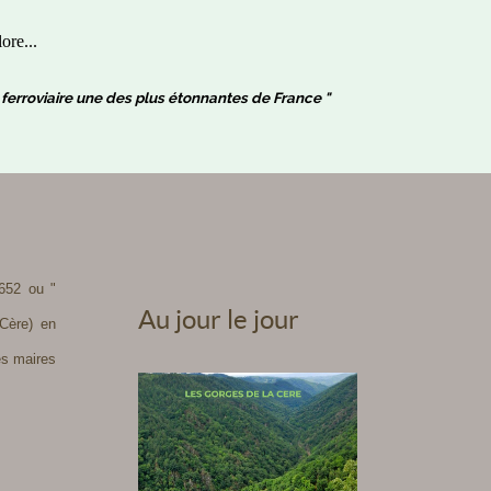
ore...
ne ferroviaire une des plus étonnantes de France "
52 ou "
Au jour le jour
-Cère) en
les maires