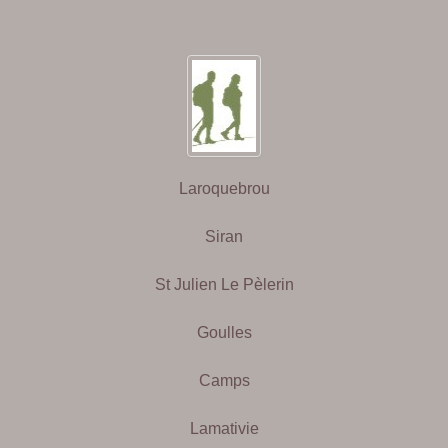
Laroquebrou
Siran
St Julien Le Pèlerin
Goulles
Camps
Lamativie