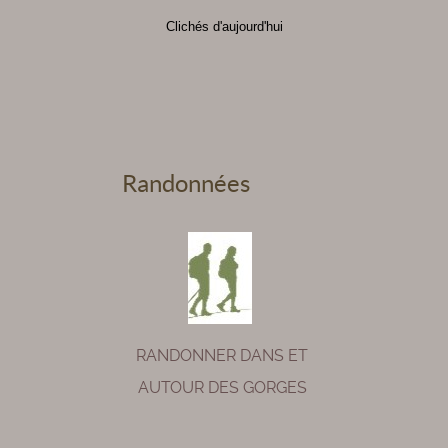
Clichés d'aujourd'hui
Randonnées
RANDONNER DANS ET
AUTOUR DES GORGES