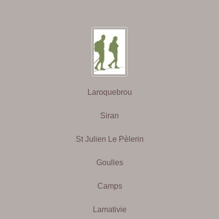
Laroquebrou
Siran
St Julien Le Pèlerin
Goulles
Camps
Lamativie