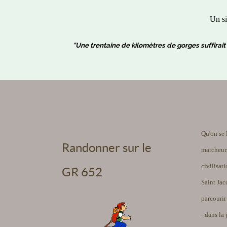
Un si
"Une trentaine de kilomètres de gorges suffirait 
Qu'on se 
Randonner sur le
marcheurs
civilisat
GR 652
Saint Jac
parcourir
- dans la