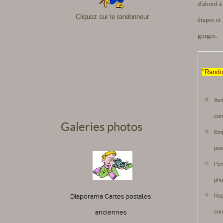
d'abord à
Cliquez sur le randonneur
étapes et
gorges.
"Rando
Avo
cons
Galeries photos
Emp
p
Pen
phot
Rep
Diaporama Cartes postales
cor
anciennes