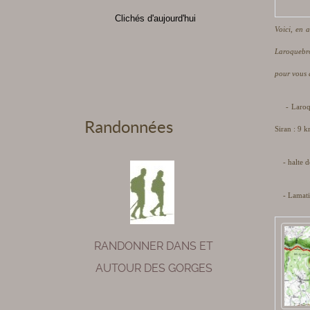
Clichés d'aujourd'hui
Voici, en 
Laroquebr
pour vous 
- Laroqueb
Randonnées
Siran : 9 
- halte de
- Lamati
RANDONNER DANS ET
AUTOUR DES GORGES