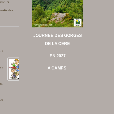
usieurs
sortie des
JOURNEE DES GORGES
DE LA CERE
ent
EN 2027
ent
A CAMPS
fs,
ner