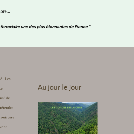
ore...
ne ferroviaire une des plus étonnantes de France "
té. Les
Au jour le jour
te
ins" de
rétendre
contraire
 vont