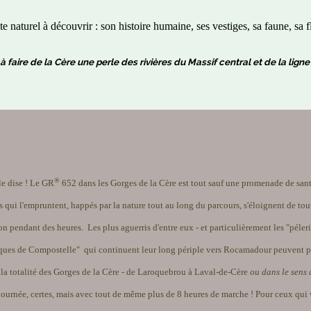
te naturel à découvrir : son histoire humaine, ses vestiges, sa faune, sa fl
à faire de la Cère une perle des rivières du Massif central et de la lig
®
le dise ! Le GR
652 dans les Gorges de la Cère est tout sauf une promenade de san
 qui l'empruntent, happés par la nature tout au long du parcours, s'éloignent de tou
ion pendant des heures. Les plus aguerris d'entre eux - et particulièrement les "péler
ques de Compostelle" qui continuent leur long périple vers Rocamadour peuvent p
 la totalité des Gorges de la Cère - de Laroquebrou à Laval-de-Cère
ou dans le sens 
 journée, certes, mais avec tout de même plus de 8 heures de marche ! Pour ceux qui