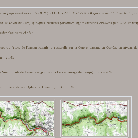
accompagnement des cartes IGN ( 2336 O - 2236 E et 2236 O) qui couvrent la totalité du par
ou et Laval-de-Cère, quelques éléments (distances approximatives évaluées par GPS et tem
aider dans votre choix :
rou (place de l'ancien foirail) → passerelle sur la Cère et passage en Corrèze au niveau de 
km - 2h 45
 Siran → site de Lamativie (pont sur la Cère - barrage de Camps) : 12 km - 3h
vie - Laval de Cère (place de la mairie) : 13 km - 3h