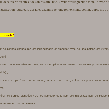
 la découverte du site et de son histoire, mieux vaut privilégier une formule avec pl
 l'utilisation judicieuse des rares chemins de jonction existants comme approche ou 
 conseils"
ir de bonnes chaussures est indispensable et emporter avec soi des bâtons est vivem
eillé ;
orter une bonne réserve d'eau, surtout en période de chaleur (pas de réapprovisionnem
ossible) ;
ser aux temps d'arrêt : récupération, pause casse-croûte, lecture des panneaux informati
os... ;
érer les sorties signalées vers les hameaux et le nom des ruisseaux pour se position
rectement en cas de détresse.